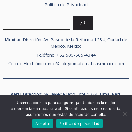
Politica de Privacidad
Buscar
Mexico
: Dirección: Av. Paseo de la Reforma 1234, Ciudad de
Mexico, Mexico
Teléfono: +52 505-565-4344
Correo Electrónico:
info@colegiomatematicasmexico.com
Peru
: Dirección: Av. Javier Prado Este 1234, Lima, Peru
Teléfono: +51 424-484-3343
Usamos cookies para asegurar que te damos la mejor
experiencia en nuestra web. Si continúas usando este sitio,
Correo Electrónico:
info@colegiomatematicasperu.com
asumiremos que estás de acuerdo con ello.
2026 Problemas Matematicos ©
Aceptar
Política de privacidad